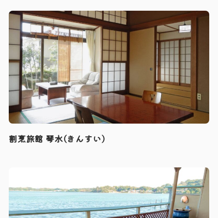
割烹旅館 琴水(きんすい)